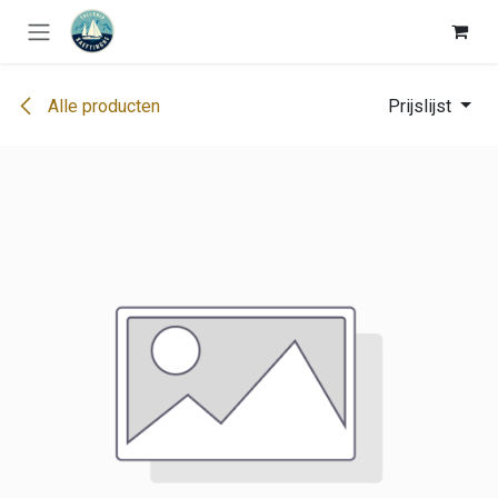
Overslaan naar inhoud
Alle producten
Prijslijst