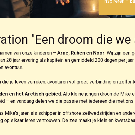
inspireren –
bu
ration "Een droom die we 
namen van onze kinderen –
Arne, Ruben en Noor
. Wij zijn een
28 jaar ervaring als kapitein en gemiddeld 200 dagen per jaar op
n avontuur.
e je leven verrijken: avonturen vol groei, verbinding en zelfont
en en het Arctisch gebied
. Als kleine jongen droomde Mike er
eid – en vandaag delen we die passie met iedereen die met ons
ns Mike’s jaren als schipper in offshore zeilwedstrijden en ander
 op elkaar leren vertrouwen. De zee maakt je klein en kwetsbaar