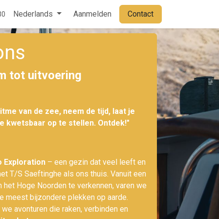
Contact
Nederlands
Aanmelden
Contact
30
ons
 tot uitvoering
itme van de zee, neem de tijd, laat je
je kwetsbaar op te stellen. Ontdek!"
o Exploration
– een gezin dat veel leeft en
et T/S Saeftinghe als ons thuis. Vanuit een
 het Hoge Noorden te verkennen, varen we
e meest bijzondere plekken op aarde.
we avonturen die raken, verbinden en