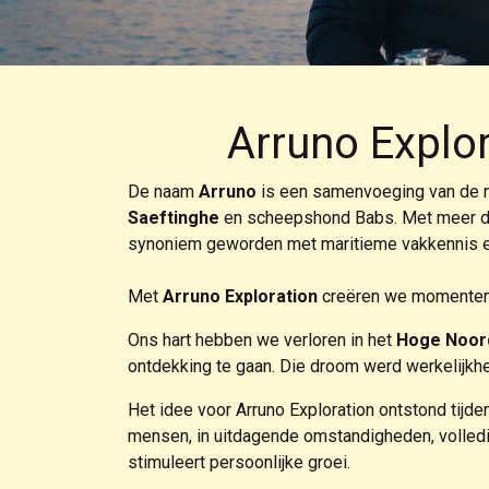
Arruno Explo
De naam
Arruno
is een samenvoeging van de 
Saeftinghe
en scheepshond Babs. Met meer dan 
synoniem geworden met maritieme vakkennis e
Met
Arruno Exploration
creëren we momenten di
Ons hart hebben we verloren in het
Hoge Noord
ontdekking te gaan. Die droom werd werkelijkh
Het idee voor Arruno Exploration ontstond tijde
mensen, in uitdagende omstandigheden, volledig
stimuleert persoonlijke groei.