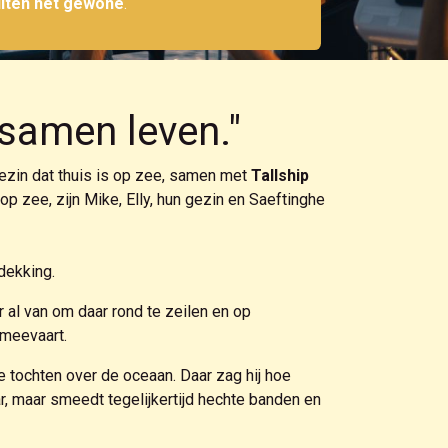
iten het gewone
.
samen leven."
 gezin dat thuis is op zee, samen met
Tallship
 zee, zijn Mike, Elly, hun gezin en Saeftinghe
dekking.
 al van om daar rond te zeilen en op
 meevaart.
e tochten over de oceaan. Daar zag hij hoe
, maar smeedt tegelijkertijd hechte banden en