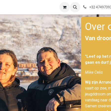
ns
Waar zijn we?
Saeftinghe
Praktische Informatie
Blog
+32 4749739
Over 
Van droom
"Leef op het r
gaan en durf 
Mike Celis
Wij zijn Arrun
vaart op zee, m
jeugddroom om
vandaag naar d
Samen creëren 