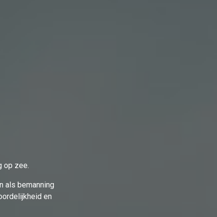
g op zee.
men als bemanning
ordelijkheid en