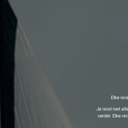
Elke rei
Je reist niet al
verder. Elke r