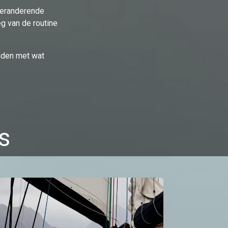
veranderende
g van de routine
nden met wat
s