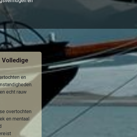
dingsvermogen en
, Volledige
ertochten en
mstandigheden.
len echt rauw
e overtochten
ek en mentaal
d
ereist