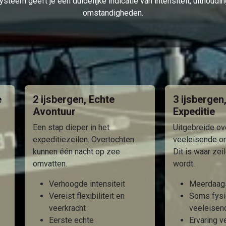
steem geeft je een duidelijke indicatie van intensiteit, uithou
omstandigheden.
e
2 ijsbergen, Echte
3 ijsbergen
Avontuur
Expeditie
Een stap dieper in het
Uitgebreide ov
expeditiezeilen. Overtochten
veeleisende o
kunnen één nacht op zee
Dit is waar zei
omvatten.
wordt.
Verhoogde intensiteit
Meerdaags
Vereist flexibiliteit en
Soms fysi
veerkracht
veeleisen
Eerste echte
Ervaring v