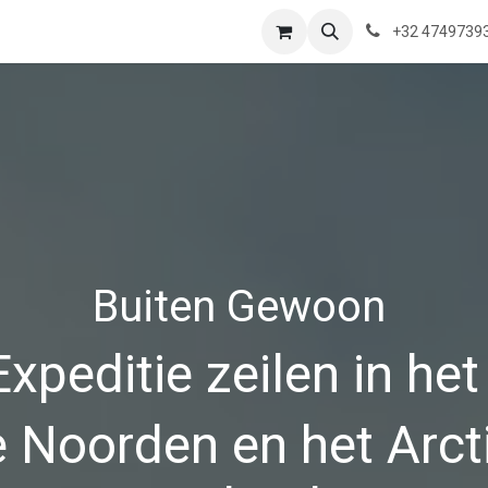
ns
Waar zijn we?
Saeftinghe
Praktische Informatie
Blog
+32 4749739
Buiten Gewoon
Expeditie zeilen in he
 Noorden en het Arct