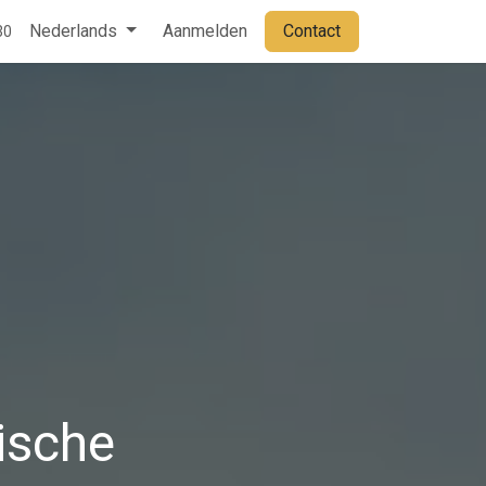
Contact
Nederlands
Aanmelden
Contact
30
t
ische