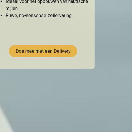
Ideaal voor het opbouwen van nautische
mijlen
Ruwe, no-nonsense zeilervaring
Doe mee met een Delivery