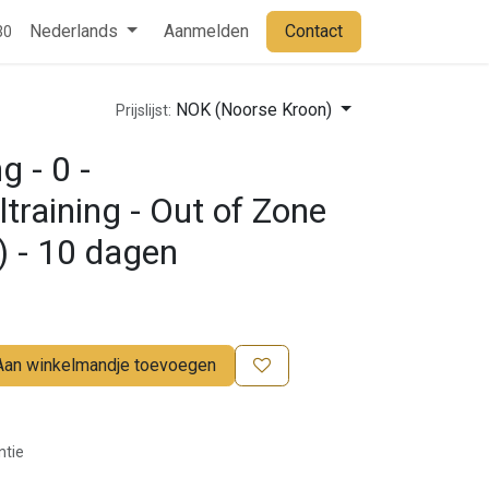
Contact
Nederlands
Aanmelden
Contact
30
NOK (Noorse Kroon)
Prijslijst:
g - 0 -
ltraining - Out of Zone
) - 10 dagen
Aan winkelmandje toevoegen
ntie