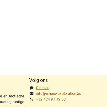
Volg ons
Contact
info@arruno-exploration.be
ke en Arctische
+32 474 97 39 30
usten, rustige