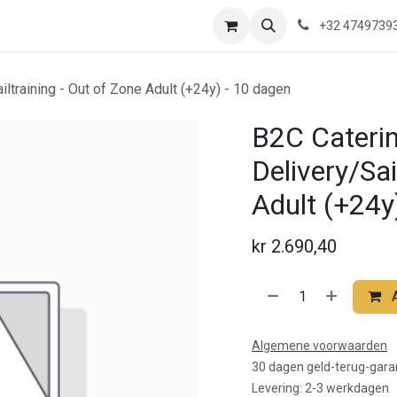
ns
Waar zijn we?
Saeftinghe
Praktische Informatie
Blog
+32 4749739
iltraining - Out of Zone Adult (+24y) - 10 dagen
B2C Caterin
Delivery/Sai
Adult (+24y
kr
2.690,40
Algemene voorwaarden
30 dagen geld-terug-gara
Levering: 2-3 werkdagen