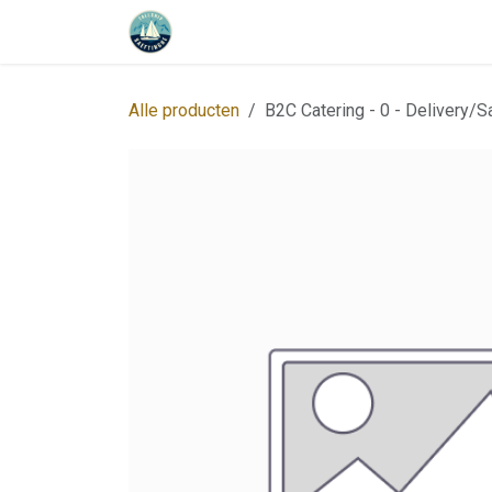
Overslaan naar inhoud
Startpagina
Programma
Over o
Alle producten
B2C Catering - 0 - Delivery/Sa