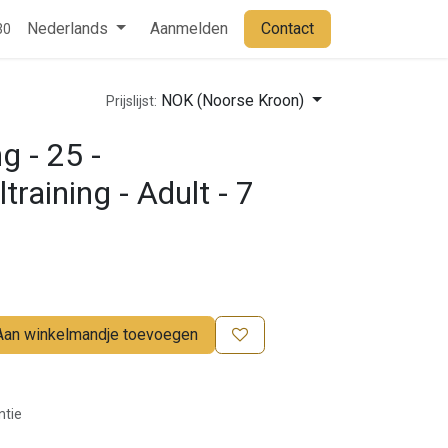
Contact
Nederlands
Aanmelden
Contact
30
NOK (Noorse Kroon)
Prijslijst:
g - 25 -
ltraining - Adult - 7
Aan winkelmandje toevoegen
ntie