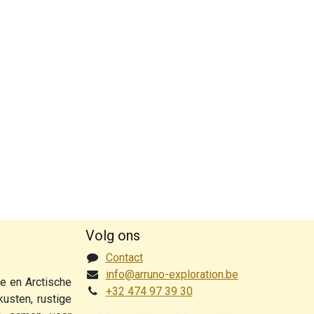
Volg ons
Contact
info@arruno-exploration.be
ke en Arctische
+32 474 97 39 30
usten, rustige