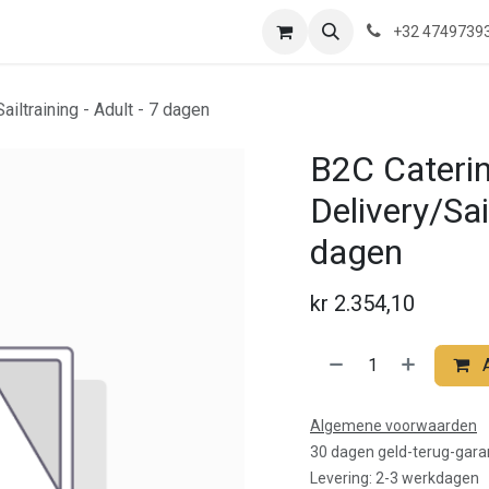
ns
Waar zijn we?
Saeftinghe
Praktische Informatie
Blog
+32 4749739
ailtraining - Adult - 7 dagen
B2C Caterin
Delivery/Sai
dagen
kr
2.354,10
Algemene voorwaarden
30 dagen geld-terug-gara
Levering: 2-3 werkdagen