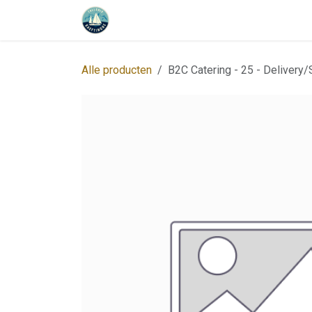
Overslaan naar inhoud
Startpagina
Programma
Over o
Alle producten
B2C Catering - 25 - Delivery/S