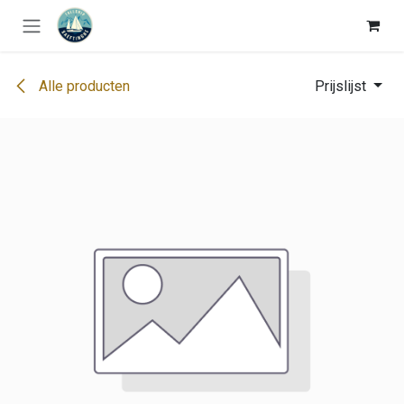
Overslaan naar inhoud
Alle producten
Prijslijst