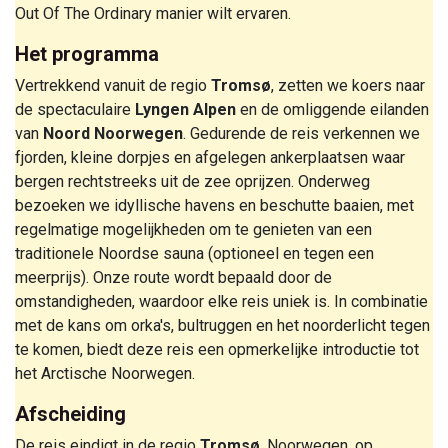
Out Of The Ordinary manier wilt ervaren.
Het programma
Vertrekkend vanuit de regio
Tromsø
, zetten we koers naar
de spectaculaire
Lyngen Alpen
en de omliggende eilanden
van
Noord Noorwegen
. Gedurende de reis verkennen we
fjorden, kleine dorpjes en afgelegen ankerplaatsen waar
bergen rechtstreeks uit de zee oprijzen. Onderweg
bezoeken we idyllische havens en beschutte baaien, met
regelmatige mogelijkheden om te genieten van een
traditionele Noordse sauna (optioneel en tegen een
meerprijs). Onze route wordt bepaald door de
omstandigheden, waardoor elke reis uniek is. In combinatie
met de kans om orka's, bultruggen en het noorderlicht tegen
te komen, biedt deze reis een opmerkelijke introductie tot
het Arctische Noorwegen.
Afscheiding
De reis eindigt in de regio
Tromsø
, Noorwegen, op