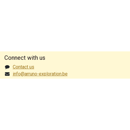
Connect with us
Contact us
info@arruno-exploration.be
+32 474 97 39 30
Nederlands
|
English (UK)
|
Français
Copyright © Celis-T'Seyen BV/NUF