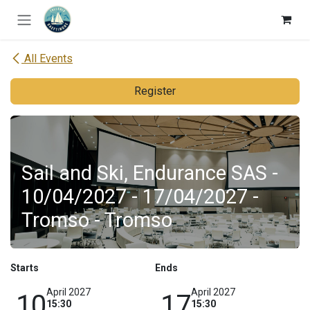
Skip to Content
All Events
Register
Sail and Ski, Endurance SAS -
10/04/2027 - 17/04/2027 -
Tromso - Tromso
Starts
Ends
April 2027
April 2027
10
17
15:30
15:30