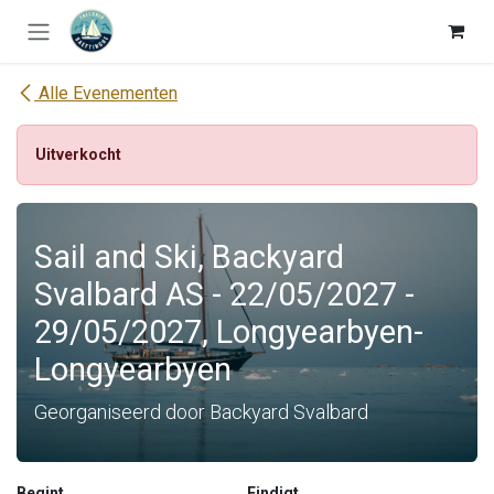
Overslaan naar inhoud
Alle Evenementen
Uitverkocht
Sail and Ski, Backyard
Svalbard AS - 22/05/2027 -
29/05/2027, Longyearbyen-
Longyearbyen
Georganiseerd door Backyard Svalbard
Begint
Eindigt