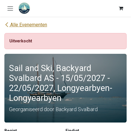
Overslaan naar inhoud
Alle Evenementen
Uitverkocht
Sail and Ski, Backyard
Svalbard AS - 15/05/2027 -
22/05/2027, Longyearbyen-
Longyearbyen
Georganiseerd door Backyard Svalbard
Begint
Eindigt