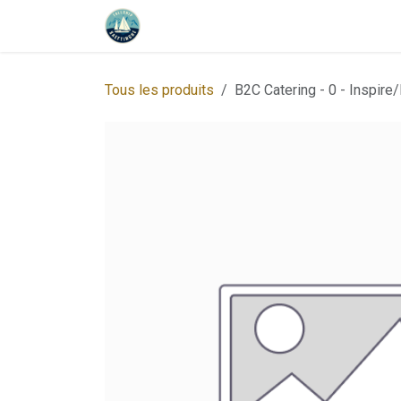
Se rendre au contenu
Accueil
Programme
À propos 
Tous les produits
B2C Catering - 0 - Inspire