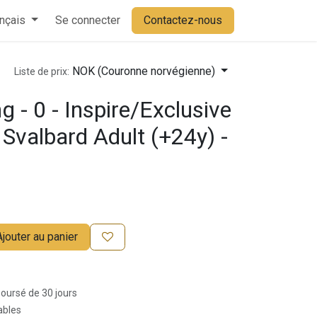
ues
nçais
Blog
Se connecter
Contact
Contactez-nous
NOK (Couronne norvégienne)
Liste de prix:
 - 0 - Inspire/Exclusive
 Svalbard Adult (+24y) -
Ajouter au panier
boursé de 30 jours
rables