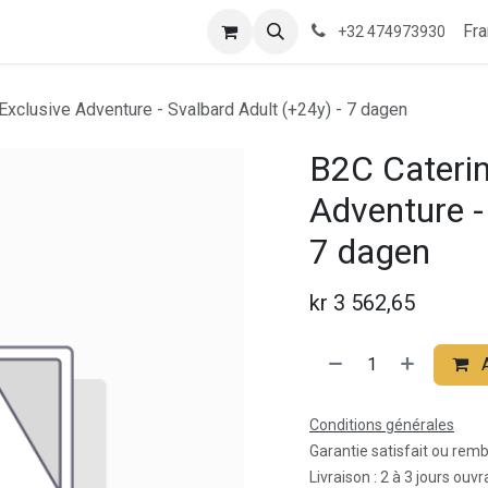
de nous
Où sommes-nous?
Saeftinghe
Informations pratiq
Fra
+32 474973930
/Exclusive Adventure - Svalbard Adult (+24y) - 7 dagen
B2C Catering
Adventure -
7 dagen
kr
3 562,65
Conditions générales
Garantie satisfait ou rem
Livraison : 2 à 3 jours ouv