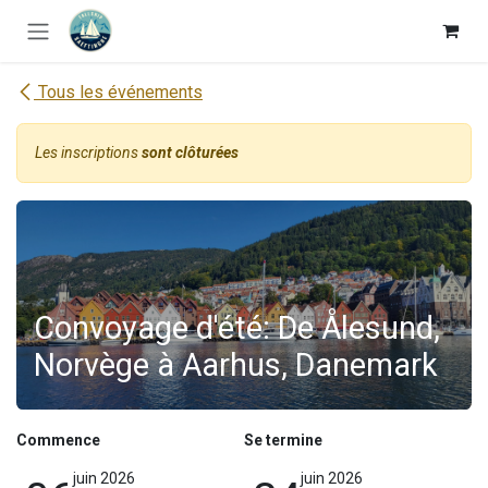
Se rendre au contenu
Tous les événements
Les inscriptions
sont clôturées
Convoyage d'été: De Ålesund,
Norvège à Aarhus, Danemark
Commence
Se termine
juin 2026
juin 2026